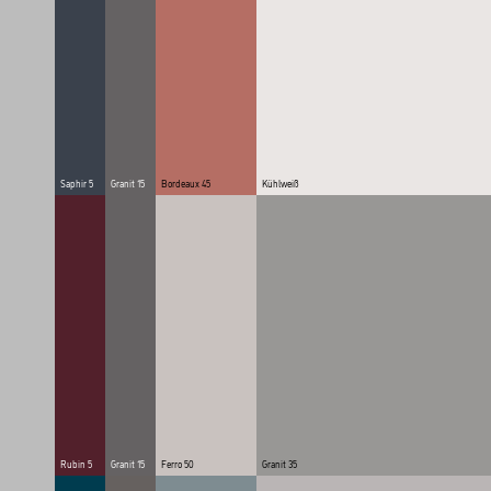
Saphir 5
Granit 15
Bordeaux 45
Kühlweiß
Rubin 5
Granit 15
Ferro 50
Granit 35