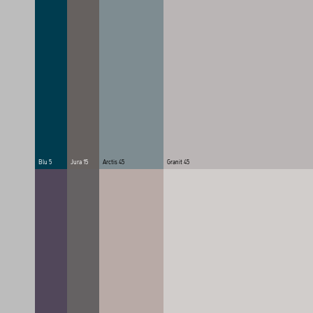
Blu 5
Jura 15
Arctis 45
Granit 45