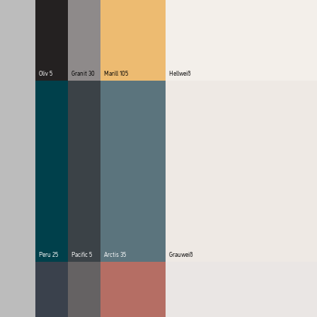
Oliv 5
Granit 30
Marill 105
Hellweiß
Peru 25
Pacific 5
Arctis 35
Grauweiß